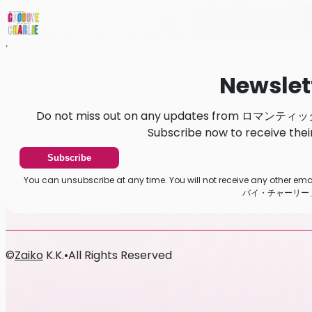
Home
News
Newsletter
Newslet
Do not miss out on any updates from
Subscribe now to receive thei
Subscribe
You can unsubscribe at any time. You will not receive any 
バイ・チャーリー」
©
Zaiko
K.K.
•
All Rights Reserved