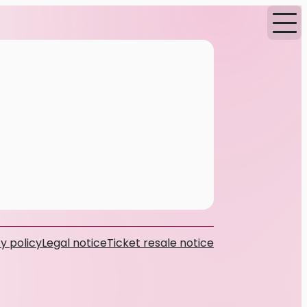
y policy
Legal notice
Ticket resale notice